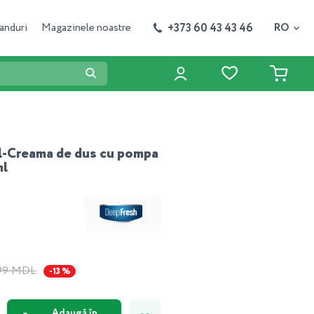
+373 60 43 43 46
anduri
Magazinele noastre
RO
-Creama de dus cu pompa
ml
99 MDL
-13 %
Adaugă în