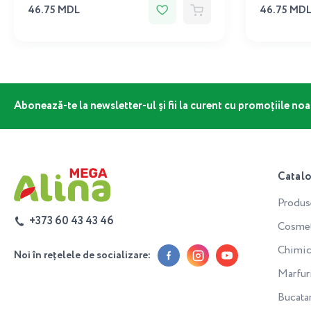
46.75 MDL
46.75 MD
Abonează-te la newsletter-ul și fii la curent cu promoțiile noa
Catal
Produs
+373 60 43 43 46
Cosmeti
Chimic
Noi în rețelele de socializare:
Marfur
Bucata