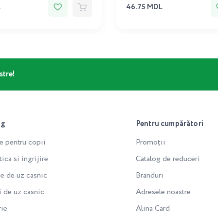
L
46.75 MDL
stre!
og
Pentru cumpărători
e pentru copii
Promoții
ca si ingrijire
Catalog de reduceri
e de uz casnic
Branduri
i de uz casnic
Adresele noastre
rie
Alina Card