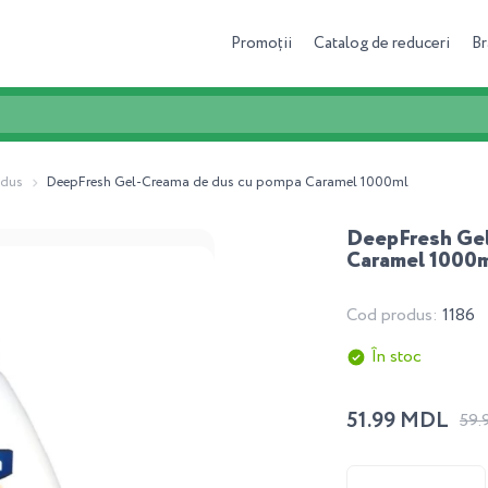
Promoții
Catalog de reduceri
Br
 dus
DeepFresh Gel-Creama de dus cu pompa Caramel 1000ml
DeepFresh Gel
Caramel 1000
Cod produs:
1186
În stoc
51.99 MDL
59.