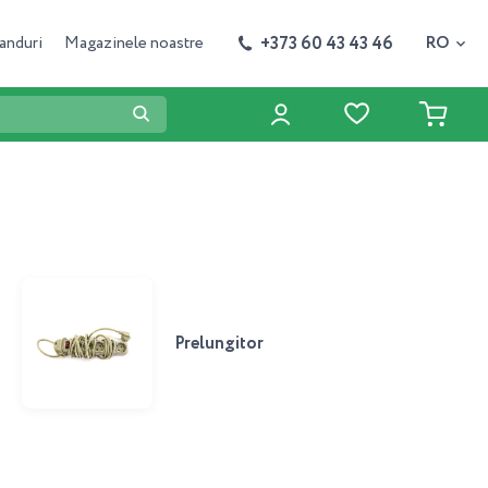
+373 60 43 43 46
anduri
Magazinele noastre
RO
Prelungitor