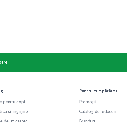
stre!
og
Pentru cumpărători
e pentru copii
Promoții
ca si ingrijire
Catalog de reduceri
e de uz casnic
Branduri