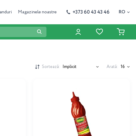
+373 60 43 43 46
anduri
Magazinele noastre
RO
Sortează:
Arată: