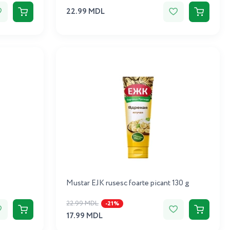
22.99 MDL
Mustar EJK rusesc foarte picant 130 g
22.99 MDL
-21%
17.99 MDL