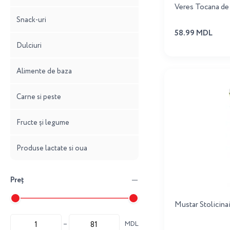
Veres Tocana d
Snack-uri
58.99 MDL
Dulciuri
Alimente de baza
Carne si peste
Fructe și legume
Produse lactate si oua
Preț
Mustar Stolicina
MDL