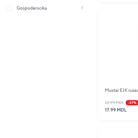
Gospodarocika
5
Gotovim Doma
3
Heinz
25
Kamis
4
Maheev
4
Mecita Hozeaiki
5
Olis
10
Runa
3
Mustar EJK ruse
Sen Soy
1
22.99 MDL
-21%
Sloboda
4
17.99 MDL
Stolicinaia
3
Sun Menu
2