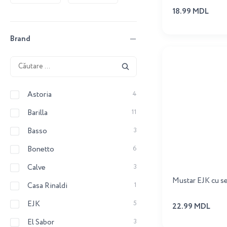
18.99 MDL
Brand
Astoria
4
Barilla
11
Basso
3
Bonetto
6
Calve
3
Mustar EJK cu se
Casa Rinaldi
1
EJK
5
22.99 MDL
El Sabor
3