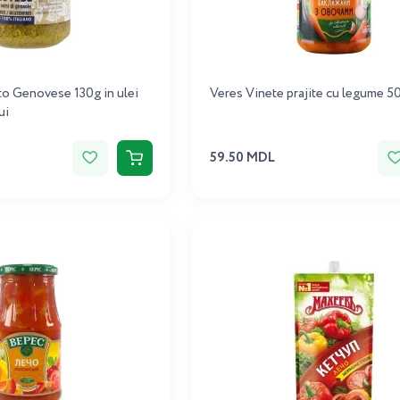
to Genovese 130g in ulеi
Veres Vinete prajite cu legume 5
ui
59.50 MDL