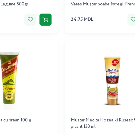
e Legume 500gr
Veres Muștar boabe întregi, Fren
24.75 MDL
ia cu hrean 100 g
Mustar Mecita Hozeaiki Rusesc 
picant 130 ml