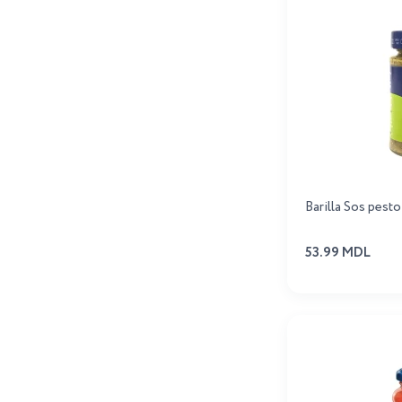
Tomi
4
Torcin
21
Veres
8
Barilla Sos pest
53.99 MDL