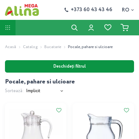
+373 60 43 43 46
RO
Acasă
Catalog
Bucatarie
Pocale, pahare si ulcioare
Deschideți filtrul
Pocale, pahare si ulcioare
Sortează: