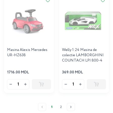
Masina Alexis Mercedes
Welly 1:24 Masina de
UR-HZ638
colectie LAMBORGHINI
COUNTACH LPI 800-4
1716.00 MDL
369.00 MDL
1
2