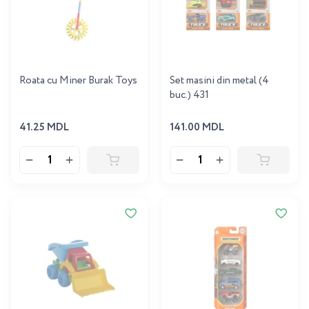
Roata cu Miner Burak Toys
Set masini din metal (4
buc.) 431
41.25 MDL
141.00 MDL