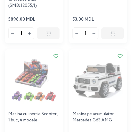
(SMBJJ2055/1)
5896.00 MDL
53.00 MDL
Masina cu inertie Scooter,
Masina pe acumulator
1 buc, 4 modele
Mercedes G63 AMG