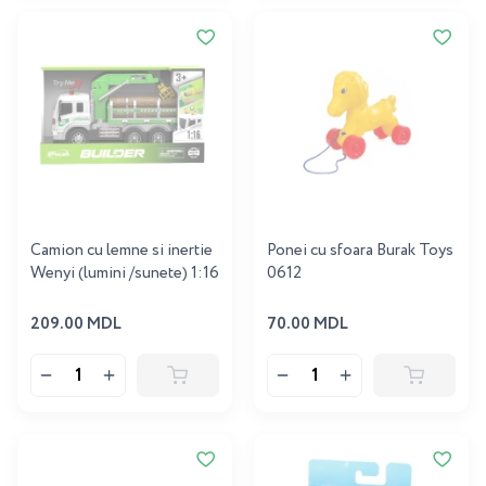
Camion cu lemne si inertie
Ponei cu sfoara Burak Toys
Wenyi (lumini /sunete) 1:16
0612
209.00 MDL
70.00 MDL