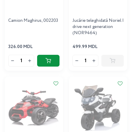
Camion Maghirus, 002203
Jucărie teleghidată Noriel I
drive next generation
(NOR9464)
326.00 MDL
499.99 MDL