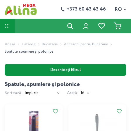
+373 60 43 43 46
RO
Acasă
Catalog
Bucatarie
Accesorii pentru bucatarie
Spatule, spumiere și polonice
Deschideți filtrul
Spatule, spumiere și polonice
Sortează:
Arată: