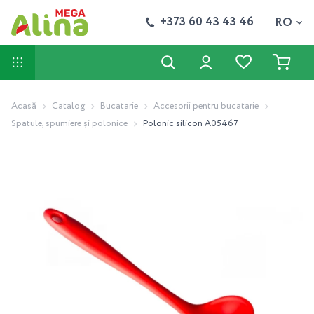
+373 60 43 43 46
RO
Acasă
Catalog
Bucatarie
Accesorii pentru bucatarie
Spatule, spumiere și polonice
Polonic silicon A05467