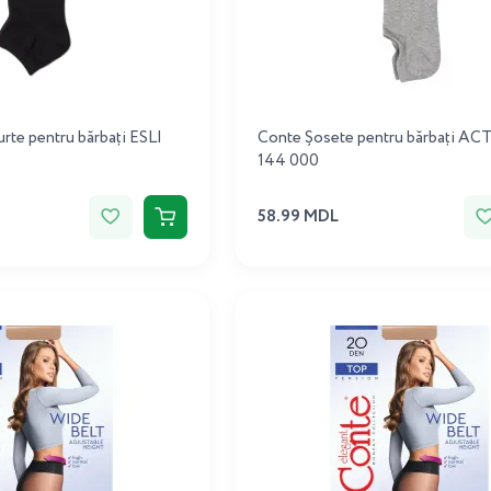
rte pentru bărbați ESLI
Conte Șosete pentru bărbați AC
144 000
58.99 MDL