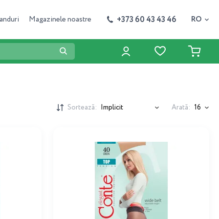
+373 60 43 43 46
anduri
Magazinele noastre
RO
Sortează:
Arată: