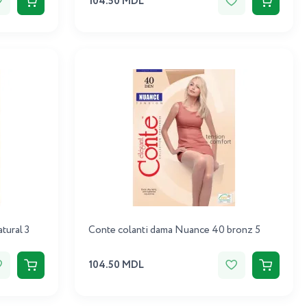
104.50 MDL
tural 3
Conte colanti dama Nuance 40 bronz 5
104.50 MDL