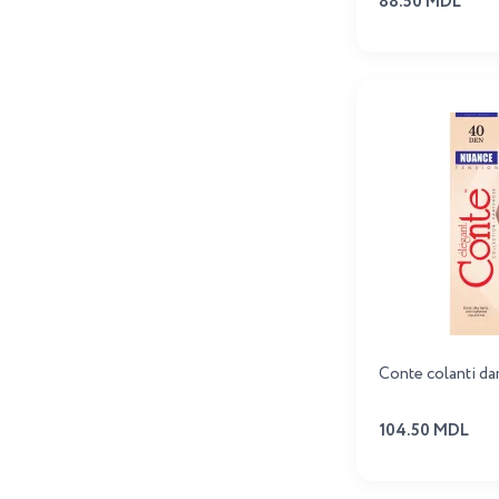
88.50 MDL
Conte colanti d
104.50 MDL