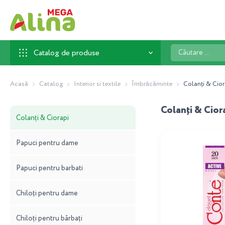
Căutare
Catalog de produse
...
Acasă
Catalog
Interior si textile
Îmbrăcăminte
Colanți & Cior
Colanți & Cior
Colanți & Ciorapi
Papuci pentru dame
Papuci pentru barbati
Chiloți pentru dame
Chiloți pentru bărbați