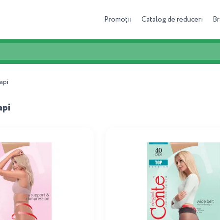
Promoții
Catalog de reduceri
Br
api
api