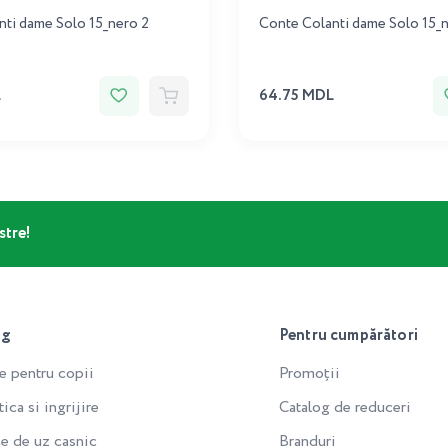
ti dame Solo 15_nero 2
Conte Colanti dame Solo 15_n
L
64.75 MDL
stre!
og
Pentru cumpărători
e pentru copii
Promoții
ca si ingrijire
Catalog de reduceri
e de uz casnic
Branduri