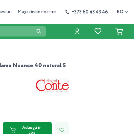
+373 60 43 43 46
anduri
Magazinele noastre
RO
dama Nuance 40 natural 5
9
Adaugă în
coș