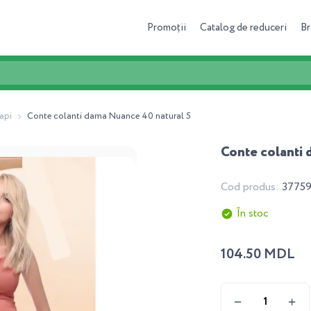
Promoții
Catalog de reduceri
Br
api
Conte colanti dama Nuance 40 natural 5
Conte colanti 
Cod produs:
3775
În stoc
104.50 MDL