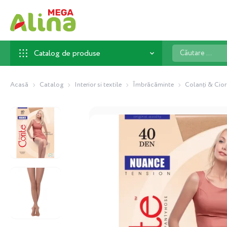
Căutare
Catalog de produse
...
Acasă
Catalog
Interior si textile
Îmbrăcăminte
Colanți & Cior