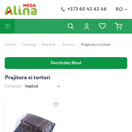
+373 60 43 43 46
RO
Acasă
Catalog
Bacanie
Dulciuri
Prajitura si torturi
Deschideți filtrul
Prajitura si torturi
Sortează: