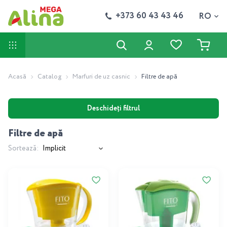
+373 60 43 43 46
RO
Acasă
Catalog
Marfuri de uz casnic
Filtre de apă
Deschideți filtrul
Filtre de apă
Sortează: