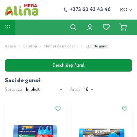
+373 60 43 43 46
RO
Acasă
Catalog
Marfuri de uz casnic
Saci de gunoi
Deschideți filtrul
Saci de gunoi
Sortează:
Arată: