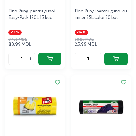
Fino Pungi pentru gunoi
Fino Pungi pentru gunoi cu
Easy-Pack 120L 15 buc
miner 35L color 30 buc
-17%
-14%
97.75 MDL
30.25 MDL
80.99 MDL
25.99 MDL