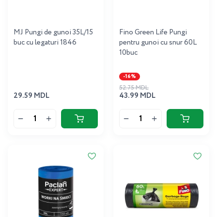
MJ Pungi de gunoi 35L/15
Fino Green Life Pungi
buc cu legaturi 1846
pentru gunoi cu snur 60L
10buc
-16%
52.75 MDL
29.59 MDL
43.99 MDL