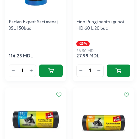
Paclan Expert Saci menaj
Fino Pungi pentru gunoi
35L 150buc
HD 60 L 20 buc
-23%
36.50 MDL
114.25 MDL
27.99 MDL