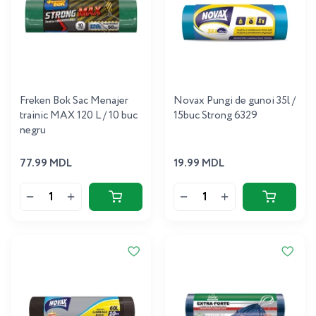
Freken Bok Sac Menajer
Novax Pungi de gunoi 35l /
trainic MAX 120 L / 10 buc
15buc Strong 6329
negru
77.99 MDL
19.99 MDL