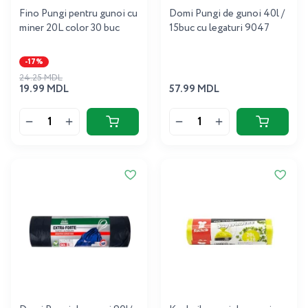
Fino Pungi pentru gunoi cu
Domi Pungi de gunoi 40l /
miner 20L color 30 buc
15buc cu legaturi 9047
-17%
24.25 MDL
19.99 MDL
57.99 MDL