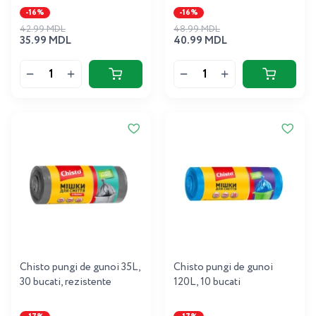
-16%
-16%
42.99 MDL
48.99 MDL
35.99 MDL
40.99 MDL
Chisto pungi de gunoi 35L,
Chisto pungi de gunoi
30 bucati, rezistente
120L, 10 bucati