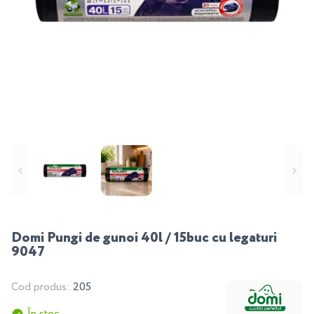
Domi Pungi de gunoi 40l / 15buc cu legaturi
9047
Cod produs:
205
În stoc