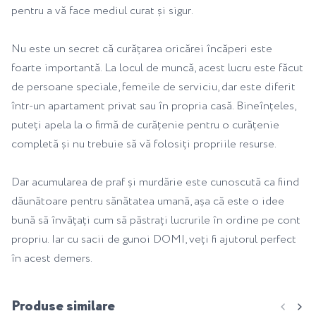
pentru a vă face mediul curat și sigur.
Nu este un secret că curățarea oricărei încăperi este
foarte importantă. La locul de muncă, acest lucru este făcut
de persoane speciale, femeile de serviciu, dar este diferit
într-un apartament privat sau în propria casă. Bineînțeles,
puteți apela la o firmă de curățenie pentru o curățenie
completă și nu trebuie să vă folosiți propriile resurse.
Dar acumularea de praf și murdărie este cunoscută ca fiind
dăunătoare pentru sănătatea umană, așa că este o idee
bună să învățați cum să păstrați lucrurile în ordine pe cont
propriu. Iar cu sacii de gunoi DOMI, veți fi ajutorul perfect
în acest demers.
Produse similare