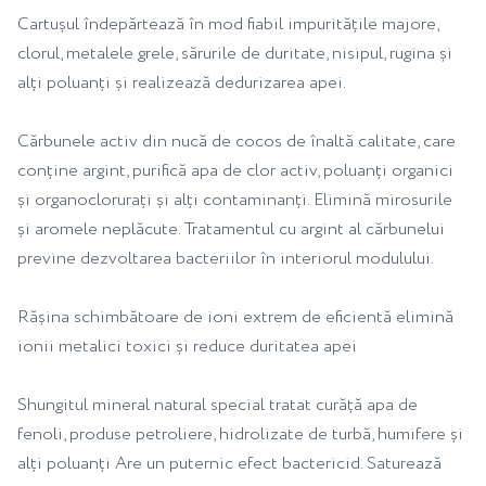
Cartușul îndepărtează în mod fiabil impuritățile majore,
clorul, metalele grele, sărurile de duritate, nisipul, rugina și
alți poluanți și realizează dedurizarea apei.
Cărbunele activ din nucă de cocos de înaltă calitate, care
conține argint, purifică apa de clor activ, poluanți organici
și organoclorurați și alți contaminanți. Elimină mirosurile
și aromele neplăcute. Tratamentul cu argint al cărbunelui
previne dezvoltarea bacteriilor în interiorul modulului.
Rășina schimbătoare de ioni extrem de eficientă elimină
ionii metalici toxici și reduce duritatea apei
Shungitul mineral natural special tratat curăță apa de
fenoli, produse petroliere, hidrolizate de turbă, humifere și
alți poluanți Are un puternic efect bactericid. Saturează