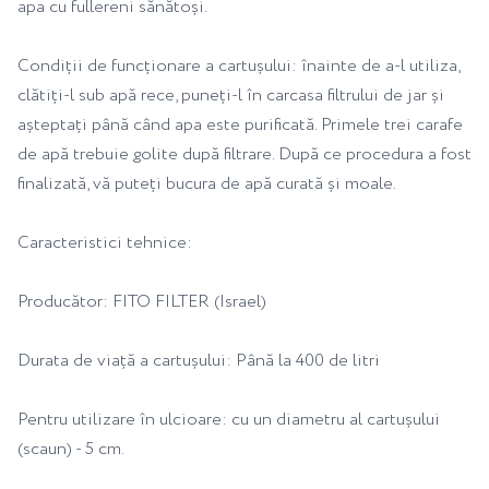
apa cu fullereni sănătoși.
Condiții de funcționare a cartușului: înainte de a-l utiliza,
clătiți-l sub apă rece, puneți-l în carcasa filtrului de jar și
așteptați până când apa este purificată. Primele trei carafe
de apă trebuie golite după filtrare. După ce procedura a fost
finalizată, vă puteți bucura de apă curată și moale.
Caracteristici tehnice:
Producător: FITO FILTER (Israel)
Durata de viață a cartușului: Până la 400 de litri
Pentru utilizare în ulcioare: cu un diametru al cartușului
(scaun) - 5 cm.