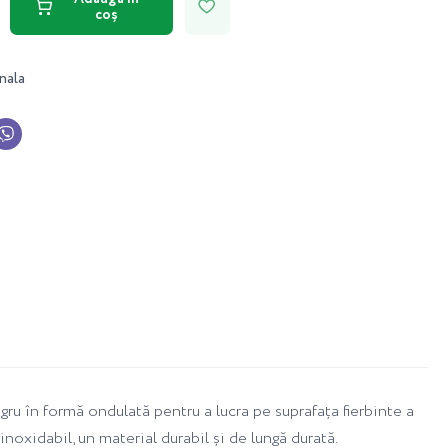
coș
nala
u în formă ondulată pentru a lucra pe suprafața fierbinte a
inoxidabil, un material durabil și de lungă durată.