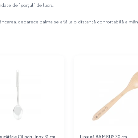
date de "șorțul" de lucru.
mâncarea, deoarece palma se află la o distanță confortabilă a mâne
bucătărie Cilindru Inox 31 cm
Lingură BAMBUS 30 cm