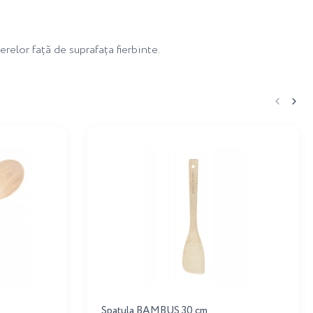
relor față de suprafața fierbinte.
Spatula BAMBUS 30 cm