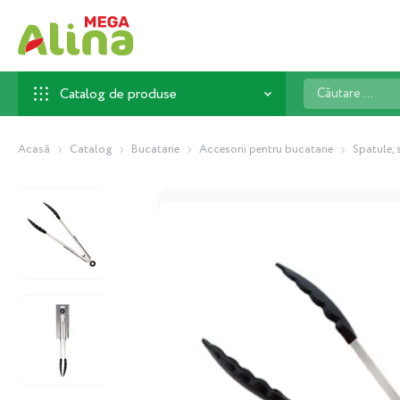
Căutare
Catalog de produse
...
Acasă
Catalog
Bucatarie
Accesorii pentru bucatarie
Spatule, 