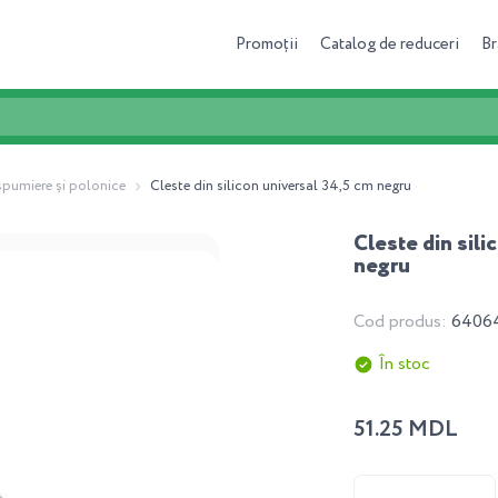
Promoții
Catalog de reduceri
Br
spumiere și polonice
Cleste din silicon universal 34,5 cm negru
Cleste din sili
negru
Cod produs:
6406
În stoc
51.25 MDL