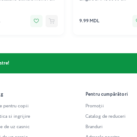
L
9.99 MDL
stre!
og
Pentru cumpărători
e pentru copii
Promoții
ca si ingrijire
Catalog de reduceri
e de uz casnic
Branduri