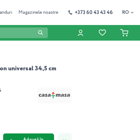
+373 60 43 43 46
anduri
Magazinele noastre
RO
con universal 34,5 cm
4
Adaugă în