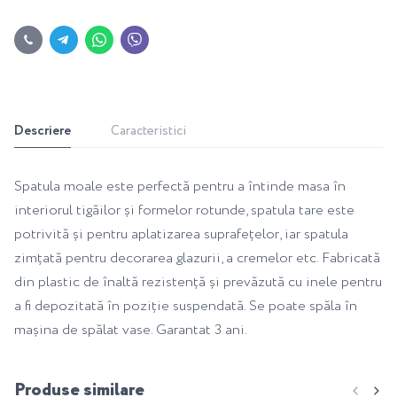
Descriere
Caracteristici
Spatula moale este perfectă pentru a întinde masa în
interiorul tigăilor și formelor rotunde, spatula tare este
potrivită și pentru aplatizarea suprafețelor, iar spatula
zimțată pentru decorarea glazurii, a cremelor etc. Fabricată
din plastic de înaltă rezistență și prevăzută cu inele pentru
a fi depozitată în poziție suspendată. Se poate spăla în
mașina de spălat vase. Garantat 3 ani.
Produse similare