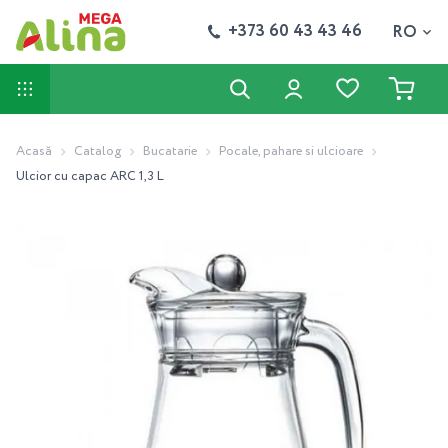
+373 60 43 43 46
RO
Acasă
Catalog
Bucatarie
Pocale, pahare si ulcioare
Ulcior cu capac ARC 1,3 L