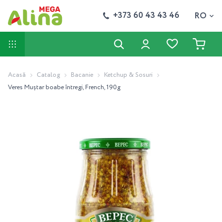
+373 60 43 43 46
RO
Acasă
Catalog
Bacanie
Ketchup & Sosuri
Veres Muștar boabe întregi, French, 190g