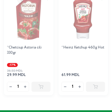
*Chetciup Astoria cili
*Heinz Ketchup 460g Hot
330gr
-17%
36.50 MDL
29.99 MDL
61.99 MDL