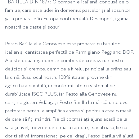
- BARILLA DIN 1877: O companie italiană, condusă de o
familie, care este lider în domeniul pastelor și al sosurilor
gata preparate în Europa continentală. Descoperiți gama
noastră de paste și sosuri
Pesto Barilla alla Genovese este preparat cu busuioc
italian și cantitatea perfectă de Parmigiano Reggiano DOP.
Aceste două ingrediente combinate creează un pesto
delicios și cremos, demn de a fi felul principal la prânz sau
la cină. Busuiocul nostru 100% italian provine din
agricultura durabilă, în conformitate cu sistemul de
durabilitate ISCC PLUS, iar Pesto alla Genovese nu
conține gluten. Adăugați Pesto Barilla la mâncărurile dvs.
preferate pentru a amplifica aroma și pentru a crea o masă
de care să fiți mândri. Fie că tocmai ați ajuns acasă de la
sală și aveți nevoie de o masă rapidă și sănătoasă, fie că
doriți să vă impresionați pe cei dragi, Pesto Barilla vă ajută