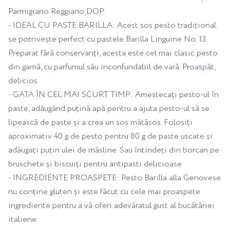
Parmigiano Reggiano DOP.
- IDEAL CU PASTE BARILLA: Acest sos pesto tradițional
se potrivește perfect cu pastele Barilla Linguine No. 13.
Preparat fără conservanți, acesta este cel mai clasic pesto
din gamă, cu parfumul său inconfundabil de vară. Proaspăt,
delicios
- GATA ÎN CEL MAI SCURT TIMP: Amestecați pesto-ul în
paste, adăugând puțină apă pentru a ajuta pesto-ul să se
lipească de paste și a crea un sos mătăsos. Folosiți
aproximativ 40 g de pesto pentru 80 g de paste uscate și
adăugați puțin ulei de măsline. Sau întindeți din borcan pe
bruschete și biscuiți pentru antipasti delicioase
- INGREDIENTE PROASPETE: Pesto Barilla alla Genovese
nu conține gluten și este făcut cu cele mai proaspete
ingrediente pentru a vă oferi adevăratul gust al bucătăriei
italiene