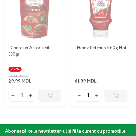
*Chetciup Astoria cili
*Heinz Ketchup 460g Hot
330gr
-17%
36.50 MDL
29.99 MDL
61.99 MDL
Abonează-te la newsletter-ul și fii la curent cu promoțiile