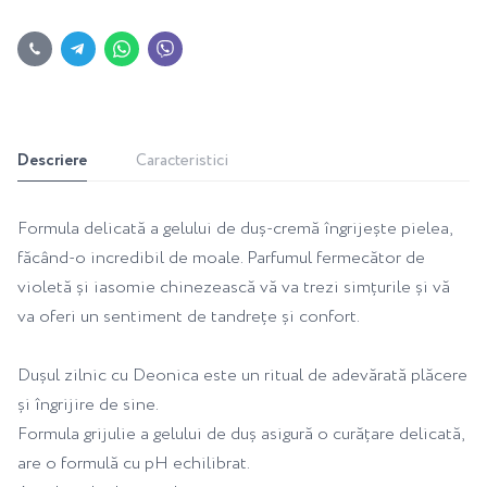
Descriere
Caracteristici
Formula delicată a gelului de duș-cremă îngrijește pielea,
făcând-o incredibil de moale. Parfumul fermecător de
violetă și iasomie chinezească vă va trezi simțurile și vă
va oferi un sentiment de tandrețe și confort.
Dușul zilnic cu Deonica este un ritual de adevărată plăcere
și îngrijire de sine.
Formula grijulie a gelului de duș asigură o curățare delicată,
are o formulă cu pH echilibrat.