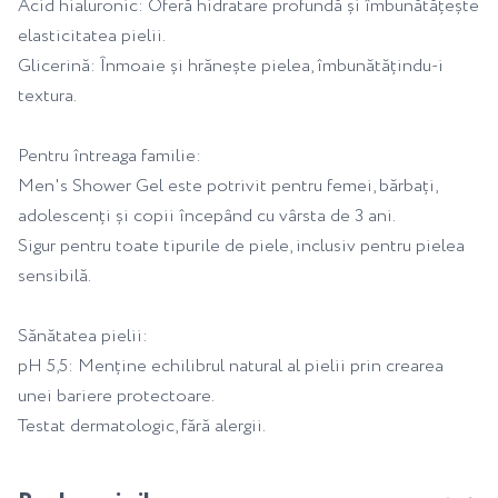
Acid hialuronic: Oferă hidratare profundă și îmbunătățește
elasticitatea pielii.
Glicerină: Înmoaie și hrănește pielea, îmbunătățindu-i
textura.
Pentru întreaga familie:
Men's Shower Gel este potrivit pentru femei, bărbați,
adolescenți și copii începând cu vârsta de 3 ani.
Sigur pentru toate tipurile de piele, inclusiv pentru pielea
sensibilă.
Sănătatea pielii:
pH 5,5: Menține echilibrul natural al pielii prin crearea
unei bariere protectoare.
Testat dermatologic, fără alergii.