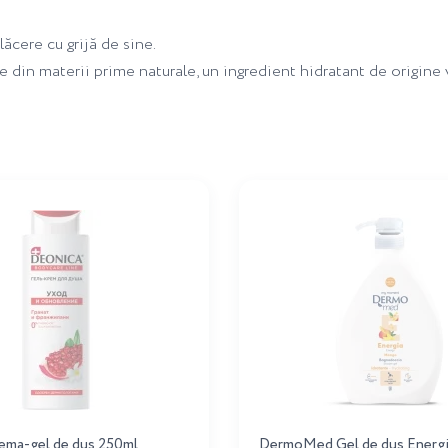
ăcere cu grijă de sine.
e din materii prime naturale, un ingredient hidratant de origine 
ema-gel de dus 250ml
DermoMed Gel de dus Energ