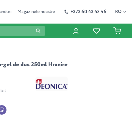
+373 60 43 43 46
anduri
Magazinele noastre
RO
-gel de dus 250ml Hranire
9
bil