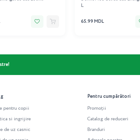
L
L
65.99 MDL
stre!
og
Pentru cumpărători
e pentru copii
Promoții
ca si ingrijire
Catalog de reduceri
e de uz casnic
Branduri