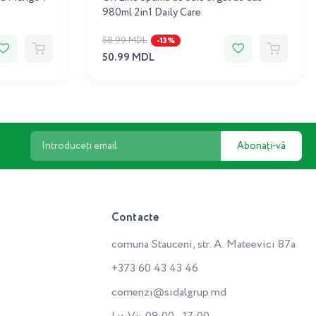
980ml 2in1 Daily Care
58.99 MDL
-13%
50.99 MDL
Abonați-vă
Contacte
comuna Stauceni, str. A. Mateevici 87a
+373 60 43 43 46
comenzi@sidalgrup.md