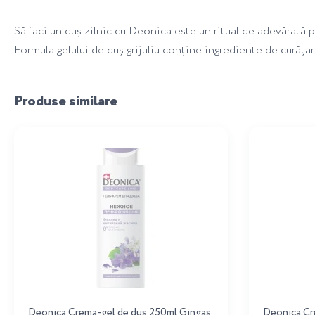
Să faci un duș zilnic cu Deonica este un ritual de adevărată pl
Formula gelului de duș grijuliu conține ingrediente de curățar
Produse similare
Deonica Crema-gel de dus 250ml Gingas
Deonica Cr