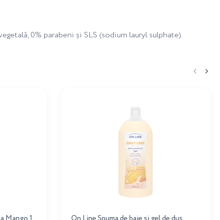
vegetală, 0% parabeni și SLS (sodium lauryl sulphate).
ia Mango 1
On Line Spuma de baie si gel de dus