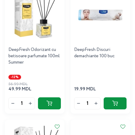
DeepFresh Odorizant cu
DeepFresh Discuri
betisoare parfumate 100ml
demachiante 100 buc
Summer
-12%
56.99 MDL
49.99 MDL
19.99 MDL