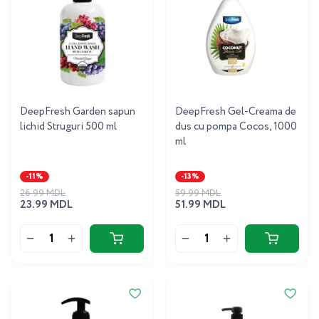
DeepFresh Garden sapun
DeepFresh Gel-Creama de
lichid Struguri 500 ml
dus cu pompa Cocos, 1000
ml
-11%
-13%
26.99 MDL
59.99 MDL
23.99 MDL
51.99 MDL