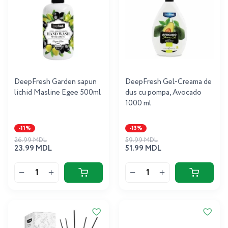
DeepFresh Garden sapun
DeepFresh Gel-Creama de
lichid Masline Egee 500ml
dus cu pompa, Avocado
1000 ml
-11%
-13%
26.99 MDL
59.99 MDL
23.99 MDL
51.99 MDL