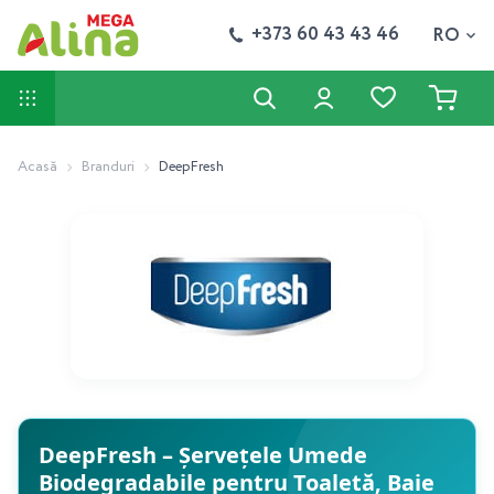
+373 60 43 43 46
RO
Acasă
Branduri
DeepFresh
DeepFresh – Șervețele Umede
Biodegradabile pentru Toaletă, Baie