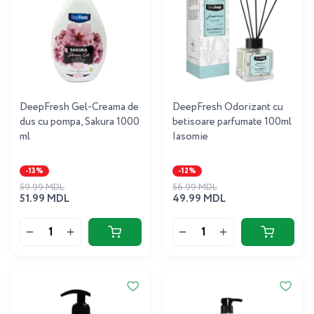
DeepFresh Gel-Creama de
DeepFresh Odorizant cu
dus cu pompa, Sakura 1000
betisoare parfumate 100ml
ml
Iasomie
-13%
-12%
59.99 MDL
56.99 MDL
51.99 MDL
49.99 MDL