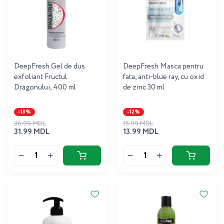
DeepFresh Gel de dus
DeepFresh Masca pentru
exfoliant Fructul
fata, anti-blue ray, cu oxid
Dragonului, 400 ml
de zinc 30 ml
-13%
-12%
36.99 MDL
15.99 MDL
31.99 MDL
13.99 MDL