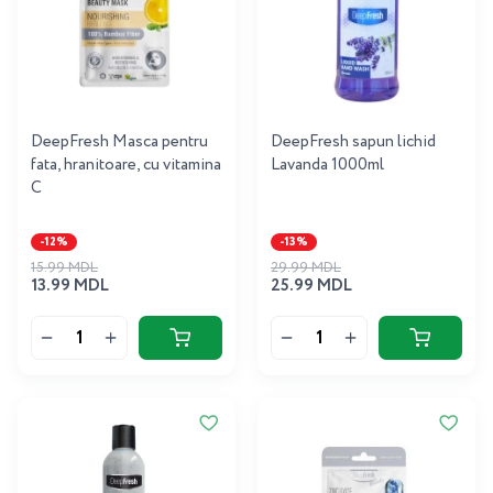
DeepFresh Masca pentru
DeepFresh sapun lichid
fata, hranitoare, cu vitamina
Lavanda 1000ml
C
-12%
-13%
15.99 MDL
29.99 MDL
13.99 MDL
25.99 MDL