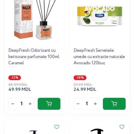
DeepFresh Odorizant cu
DeepFresh Servetele
betisoare parfumate 100ml
umede cu extracte naturale
Caramel
Avocado 120buc
-12%
-10%
56.99 MDL
27.99 MDL
49.99 MDL
24.99 MDL