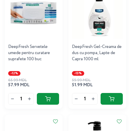
DeepFresh Servetele
DeepFresh Gel-Creama de
umede pentru curatare
dus cu pompa, Lapte de
suprafete 100 buc
Capra 1000 ml
-12%
-13%
65.99 MDL
59.99 MDL
57.99 MDL
51.99 MDL