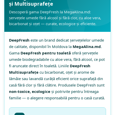
și Multisuprafețe
Descoperă gama DeepFresh la MegaAlina.md:
șervețele umede fără alcool și fără clor, cu aloe vera,
bicarbonat și oțet — curate, ecologice și eficiente.
DeepFresh
este un brand dedicat șervețelelor umede
de calitate, disponibil în Moldova la
MegaAlina.md
.
Gama
DeepFresh pentru toaletă
oferă șervețele
umede biodegradabile cu aloe vera, fără alcool, ce pot
fi aruncate direct în toaletă. Liniile
DeepFresh
Multisuprafețe
cu bicarbonat, oțet și arome de
lămâie sau lavandă curăță eficient orice suprafață din
casă fără clor și fără clătire. Produsele DeepFresh sunt
non-toxice, ecologice
și potrivite pentru întreaga
familie — o alegere responsabilă pentru o casă curată.