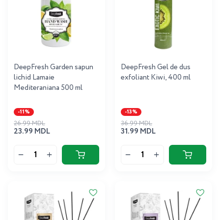
DeepFresh Garden sapun
DeepFresh Gel de dus
lichid Lamaie
exfoliant Kiwi, 400 ml
Mediteraniana 500 ml
-11%
-13%
26.99 MDL
36.99 MDL
23.99 MDL
31.99 MDL