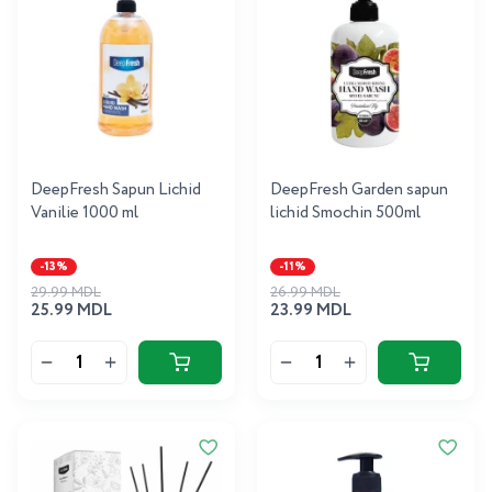
DeepFresh Sapun Lichid
DeepFresh Garden sapun
Vanilie 1000 ml
lichid Smochin 500ml
-13%
-11%
29.99 MDL
26.99 MDL
25.99 MDL
23.99 MDL