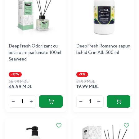
DeepFresh Odorizant cu
DeepFresh Romance sapun
betisoare parfumate 100ml
lichid Crin Alb 500 ml
Seaweed
-12%
-9%
56.99 MDL
21.99 MDL
49.99 MDL
19.99 MDL