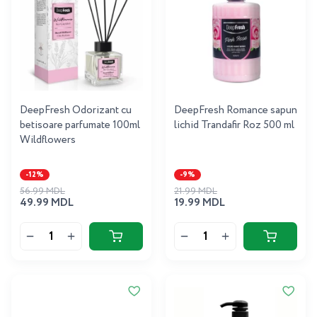
DeepFresh Odorizant cu
DeepFresh Romance sapun
betisoare parfumate 100ml
lichid Trandafir Roz 500 ml
Wildflowers
-12%
-9%
56.99 MDL
21.99 MDL
49.99 MDL
19.99 MDL