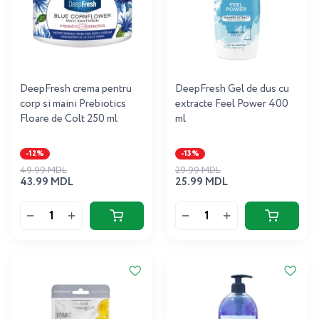
DeepFresh crema pentru
DeepFresh Gel de dus cu
corp si maini Prebiotics
extracte Feel Power 400
Floare de Colt 250 ml
ml
-12%
-13%
49.99 MDL
29.99 MDL
43.99 MDL
25.99 MDL