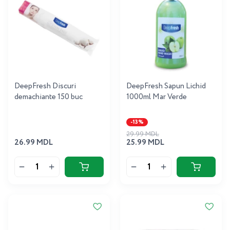
DeepFresh Discuri
DeepFresh Sapun Lichid
demachiante 150 buc
1000ml Mar Verde
-13%
29.99 MDL
26.99 MDL
25.99 MDL