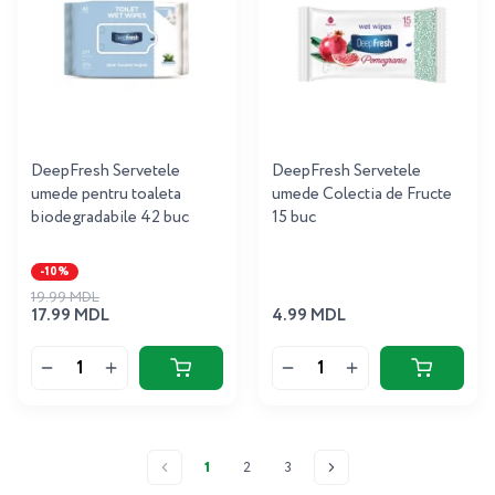
DeepFresh Servetele
DeepFresh Servetele
umede pentru toaleta
umede Colectia de Fructe
biodegradabile 42 buc
15 buc
-10%
19.99 MDL
17.99 MDL
4.99 MDL
1
2
3