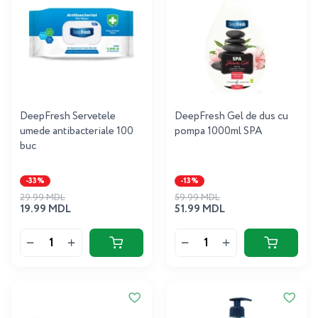
DeepFresh Servetele
DeepFresh Gel de dus cu
umede antibacteriale 100
pompa 1000ml SPA
buc
-33%
-13%
29.99 MDL
59.99 MDL
19.99 MDL
51.99 MDL