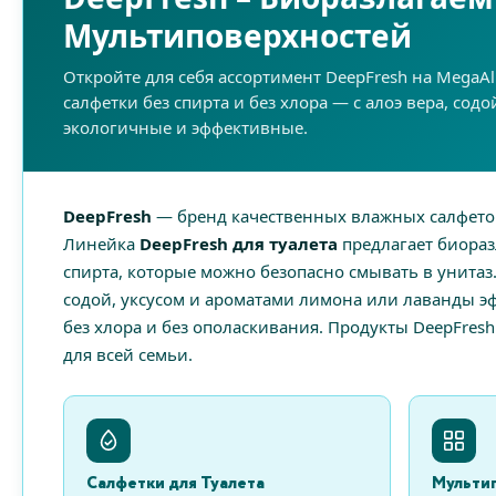
Мультиповерхностей
Откройте для себя ассортимент DeepFresh на MegaA
салфетки без спирта и без хлора — с алоэ вера, содо
экологичные и эффективные.
DeepFresh
— бренд качественных влажных салфето
Линейка
DeepFresh для туалета
предлагает биораз
спирта, которые можно безопасно смывать в унитаз
содой, уксусом и ароматами лимона или лаванды 
без хлора и без ополаскивания. Продукты DeepFres
для всей семьи.
Салфетки для Туалета
Мультип