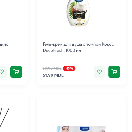
мыло
Гель-крем для душа с помпой Кокос
DeepFresh, 1000 мл
59.99 MDL
-13%
51.99 MDL