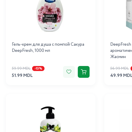
Гель-крем для душа с помпой Сакура
DeepFresh
DeepFresh, 1000 мл
ароматичес
Жасмин
59.99 MDL
56.99 MDL
-13%
51.99 MDL
49.99 MD