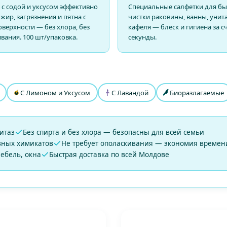
с содой и уксусом эффективно
Специальные салфетки для бы
жир, загрязнения и пятна с
чистки раковины, ванны, унита
верхности — без хлора, без
кафеля — блеск и гигиена за 
вания. 100 шт/упаковка.
секунды.
С Лимоном и Уксусом
С Лавандой
Биоразлагаемые
итаз
Без спирта и без хлора — безопасны для всей семьи
ивных химикатов
Не требует ополаскивания — экономия времен
мебель, окна
Быстрая доставка по всей Молдове