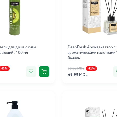
гель для душа с киви
DeepFresh Ароматизатор с
ающий , 400 мл
ароматическими палочками 
Ваниль
56.99 MDL
-13%
-12%
49.99 MDL