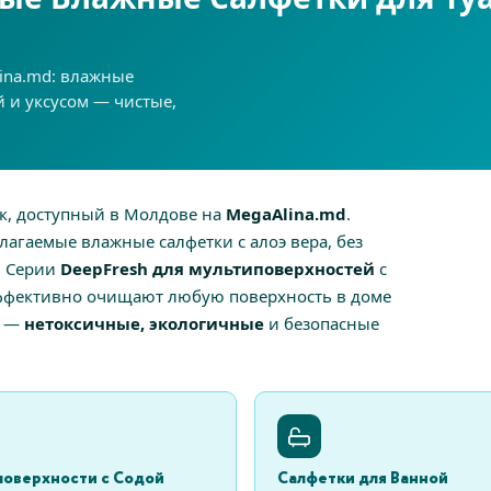
lina.md: влажные
й и уксусом — чистые,
к, доступный в Молдове на
MegaAlina.md
.
лагаемые влажные салфетки с алоэ вера, без
. Серии
DeepFresh для мультиповерхностей
с
эффективно очищают любую поверхность в доме
h —
нетоксичные, экологичные
и безопасные
оверхности с Содой
Салфетки для Ванной