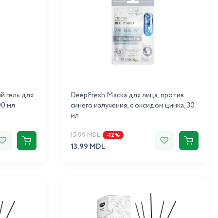
 гель для
DeepFresh Маска для лица, против
00 мл
синего излучения, с оксидом цинка, 30
мл
15.99 MDL
-12%
13.99 MDL