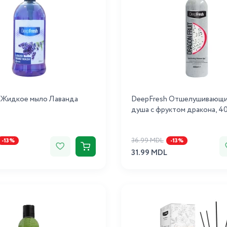
 Жидкое мыло Лаванда
DeepFresh Отшелушивающий
душа с фруктом дракона, 4
36.99 MDL
-13%
-13%
31.99 MDL