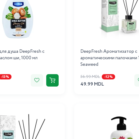
для душа DeepFresh с
DeepFresh Ароматизатор с
аслом ши, 1000 мл
ароматическими палочками 
Seaweed
56.99 MDL
-13%
-12%
49.99 MDL