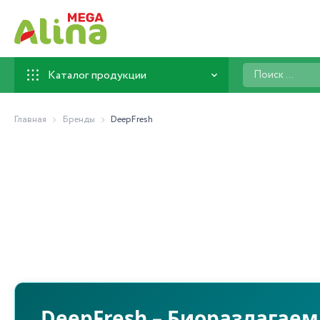
Поиск
Каталог продукции
...
Главная
Бренды
DeepFresh
DeepFresh – Биоразлагае