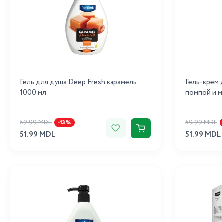
Гель для душа Deep Fresh карамель
Гель-крем 
1000 мл
помпой и м
59.99 MDL
59.99 MDL
-13%
51.99 MDL
51.99 MDL