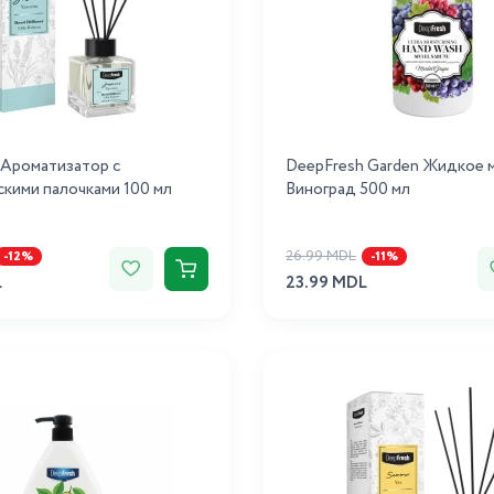
 Ароматизатор с
DeepFresh Garden Жидкое 
кими палочками 100 мл
Виноград 500 мл
26.99 MDL
-12%
-11%
L
23.99 MDL