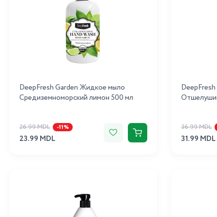
DeepFresh Garden Жидкое мыло
DeepFresh 
Средиземноморский лимон 500 мл
Отшелушив
26.99 MDL
36.99 MDL
-11%
23.99 MDL
31.99 MDL