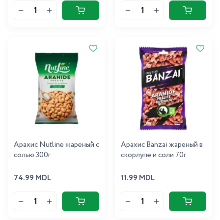
Арахис Nutline жареный с
Арахис Banzai жареный в
солью 300г
скорлупе и соли 70г
74.99 MDL
11.99 MDL