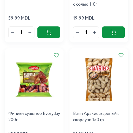
с солью 110г
59.99 MDL
19.99 MDL
Финики сушеные Everyday
Barin Арахис жареный в
200г
скорлупе 150 гр