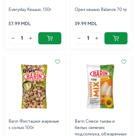
Everyday Кешью, 150г
Орех кешью Balance 70 гр
57.99 MDL
39.99 MDL
Barin Фисташки жареные
Barin Cмеси тыквы и
с солью 100г
белых семечек
подсолнуха, обжаренных