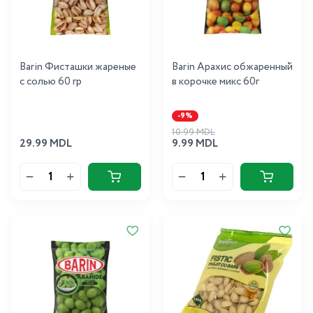
Barin Фисташки жареные
Barin Арахис обжаренный
с солью 60 гр
в корочке микс 60г
-9%
10.99 MDL
29.99 MDL
9.99 MDL