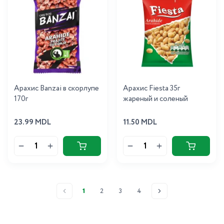
Арахис Banzai в скорлупе
Арахис Fiesta 35г
170г
жареный и соленый
23.99 MDL
11.50 MDL
1
2
3
4