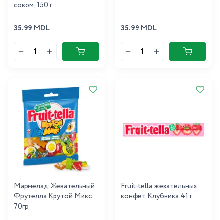
соком, 150 г
35.99 MDL
35.99 MDL
Мармелад Жевательный
Fruit-tella жевательных
Фрутелла Крутой Микс
конфет Клубника 41 г
70гр