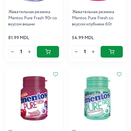
Жевательная резинка
Жевательная резинка
Mentos Pure Frash 90г со
Mentos Pure Fresh со
вкусом вишни
вкусом клубники 60г
81.99 MDL
54.99 MDL