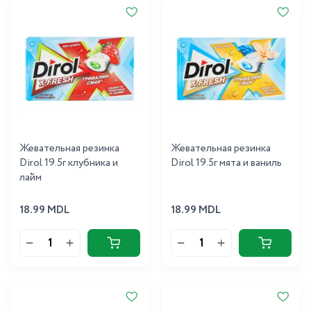
Жевательная резинка
Жевательная резинка
Dirol 19.5г клубника и
Dirol 19.5г мята и ваниль
лайм
18.99 MDL
18.99 MDL