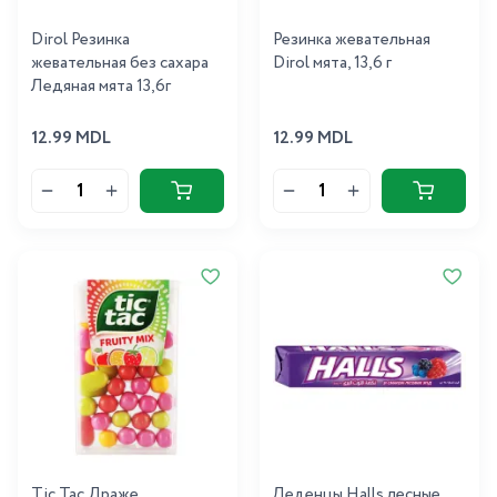
Dirol Резинка
Резинка жевательная
жевательная без сахара
Dirol мята, 13,6 г
Ледяная мята 13,6г
12.99 MDL
12.99 MDL
Tic Tac Драже
Леденцы Halls лесные