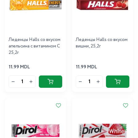
Леденцы Halls со вкусом
Леденцы Halls со вкусом
апельсина с витамином С
вишни, 25,2г
25,2г
11.99 MDL
11.99 MDL