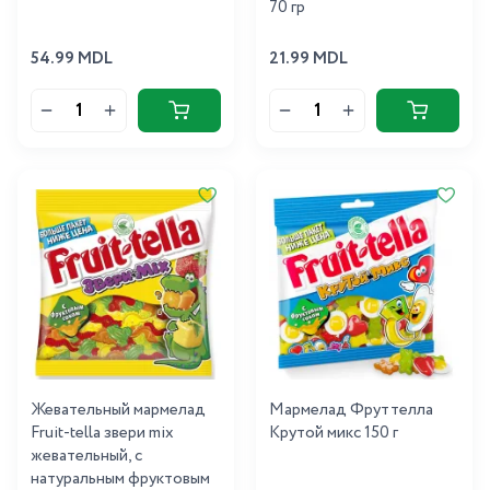
70 гр
54.99 MDL
21.99 MDL
Жевательный мармелад
Мармелад Фруттелла
Fruit-tella звери mix
Крутой микс 150 г
жевательный, с
натуральным фруктовым