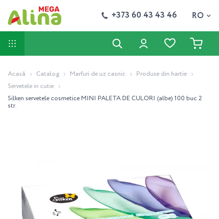
+373 60 43 43 46
RO
Acasă
Catalog
Marfuri de uz casnic
Produse din hartie
Servetele in cutie
Silken servetele cosmetice MINI PALETA DE CULORI (albe) 100 buc 2
str.