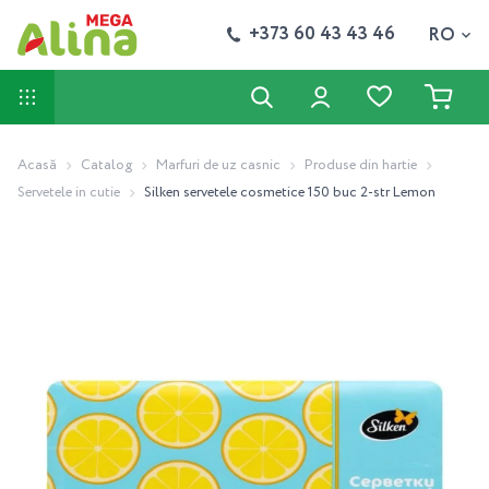
+373 60 43 43 46
RO
Acasă
Catalog
Marfuri de uz casnic
Produse din hartie
Servetele in cutie
Silken servetele cosmetice 150 buc 2-str Lemon