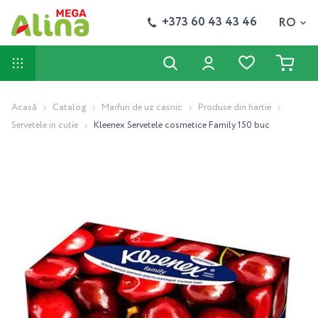
+373 60 43 43 46
RO
Acasă
Catalog
Marfuri de uz casnic
Produse din hartie
Servetele in cutie
Kleenex Servetele cosmetice Family 150 buc