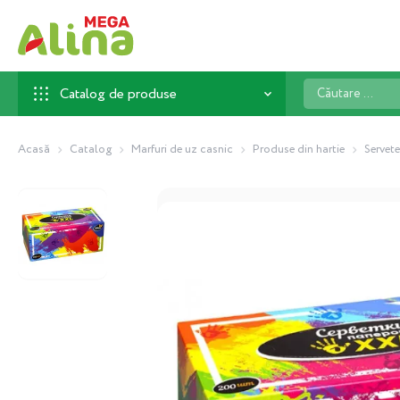
Căutare
Catalog de produse
...
Acasă
Catalog
Marfuri de uz casnic
Produse din hartie
Servete