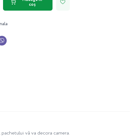
coș
nala
al pachetului vă va decora camera.