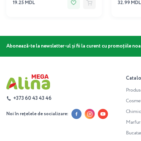
19.25 MDL
32.99 MDL
Abonează-te la newsletter-ul și fii la curent cu promoțiile noa
Catal
Produs
+373 60 43 43 46
Cosmeti
Chimic
Noi în rețelele de socializare:
Marfur
Bucata