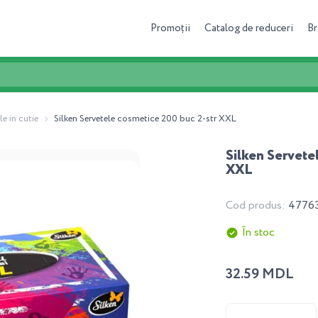
Promoții
Catalog de reduceri
Br
le in cutie
Silken Servetele cosmetice 200 buc 2-str XXL
Silken Servete
XXL
Cod produs:
4776
În stoc
32.59 MDL