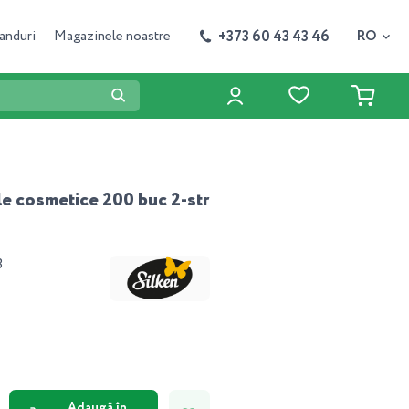
+373 60 43 43 46
anduri
Magazinele noastre
RO
le cosmetice 200 buc 2-str
3
Adaugă în