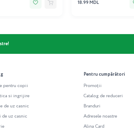
18.99 MDL
stre!
og
Pentru cumpărători
e pentru copii
Promoții
ca si ingrijire
Catalog de reduceri
e de uz casnic
Branduri
i de uz casnic
Adresele noastre
rie
Alina Card