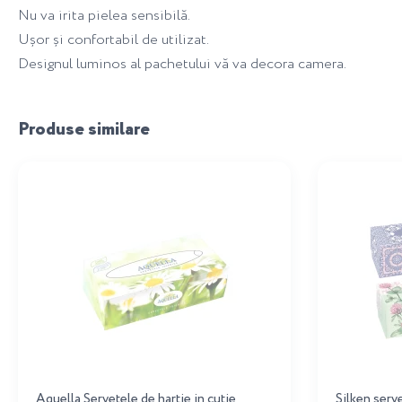
Nu va irita pielea sensibilă.
Ușor și confortabil de utilizat.
Designul luminos al pachetului vă va decora camera.
Produse similare
Aquella Servetele de hartie in cutie
Silken serv