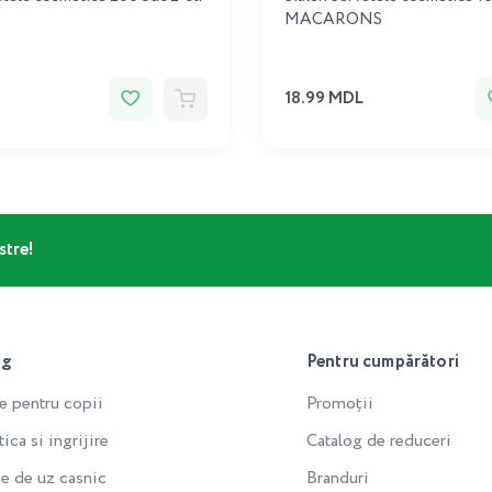
MACARONS
18.99 MDL
stre!
og
Pentru cumpărători
e pentru copii
Promoții
ca si ingrijire
Catalog de reduceri
e de uz casnic
Branduri