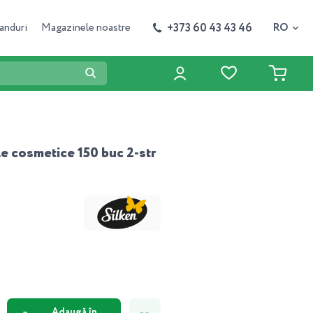
+373 60 43 43 46
anduri
Magazinele noastre
RO
le cosmetice 150 buc 2-str
Adaugă în