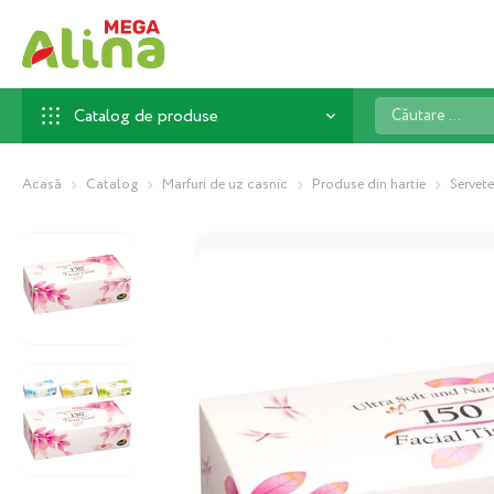
Căutare
Catalog de produse
...
Acasă
Catalog
Marfuri de uz casnic
Produse din hartie
Servete