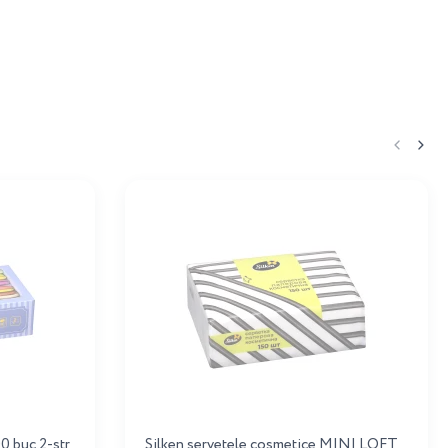
0 buc 2-str
Silken servetele cosmetice MINI LOFT