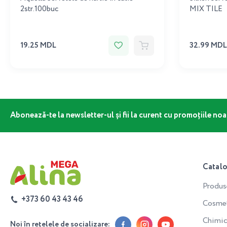
2str.100buc
MIX TILE
19.25 MDL
32.99 MDL
Abonează-te la newsletter-ul și fii la curent cu promoțiile noa
Catal
Produs
+373 60 43 43 46
Cosmeti
Chimic
Noi în rețelele de socializare: