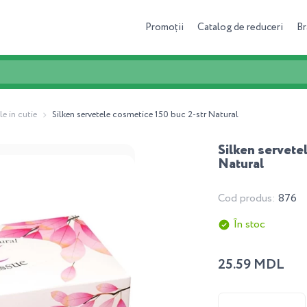
Promoții
Catalog de reduceri
Br
le in cutie
Silken servetele cosmetice 150 buc 2-str Natural
Silken servete
Natural
Cod produs:
876
În stoc
25.59 MDL