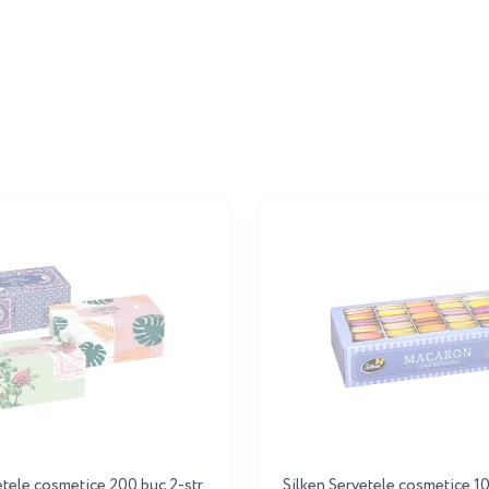
etele cosmetice 200 buc 2-str
Silken Servetele cosmetice 10