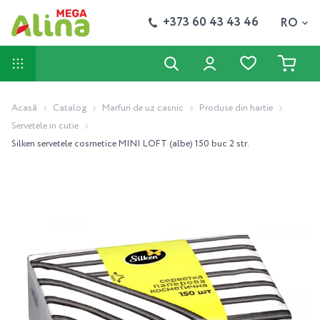
+373 60 43 43 46
RO
Acasă
Catalog
Marfuri de uz casnic
Produse din hartie
Servetele in cutie
Silken servetele cosmetice MINI LOFT (albe) 150 buc 2 str.