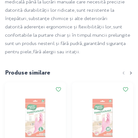
medicală până la lucrări manuale care necesită precizie
datorită durabilității lor ridicate, sunt rezistente la
înțepături, substanțe chimice și alte deteriorări
datorită aderenței ergonomice și flexibilității lor, sunt
confortabile la purtare chiar și în timpul muncii prelungite
sunt un produs nesteril și fără pudră, garantând siguranța
pentru piele, fără alergii sau iritații.
Produse similare