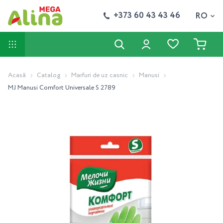
+373 60 43 43 46
RO
Acasă
Catalog
Marfuri de uz casnic
Manusi
MJ Manusi Comfort Universale S 2789