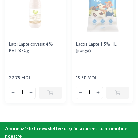
Latti Lapte covasit 4%
Lactis Lapte 1,5%, 1L
PET 870g
(pungă)
27.75 MDL
15.50 MDL
Abonează-te la newsletter-ul și fii la curent cu promoțiile
noastre!