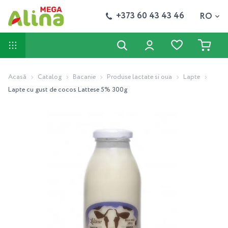
+373 60 43 43 46
RO
Acasă
Catalog
Bacanie
Produse lactate si oua
Lapte
Lapte cu gust de cocos Lattese 5% 300g