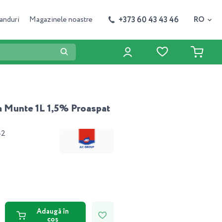
+373 60 43 43 46
anduri
Magazinele noastre
RO
a Munte 1L 1,5% Proaspat
42
Adaugă în
coș