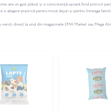
me, are un gust plăcut și o consistență ușoară, fiind potrivit pen
ste o alegere practică pentru micul dejun și pentru întreaga famili
u veniți direct la unul din magazinele EMA Market sau Mega Alina