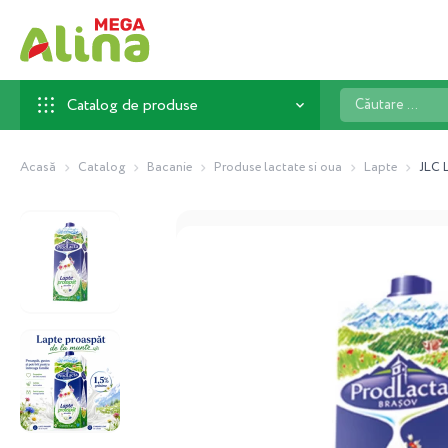
Căutare
Catalog de produse
...
Acasă
Catalog
Bacanie
Produse lactate si oua
Lapte
JLC 