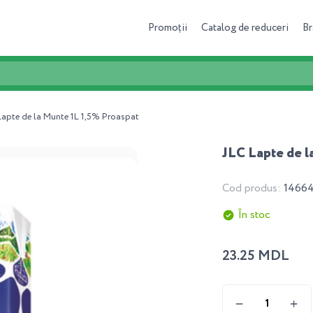
Promoții
Catalog de reduceri
Br
Lapte de la Munte 1L 1,5% Proaspat
JLC Lapte de l
Cod produs:
1466
În stoc
23.25 MDL