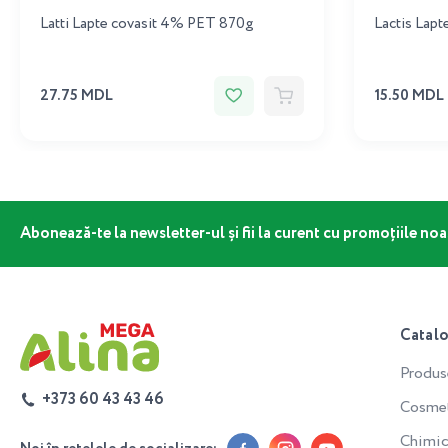
Latti Lapte covasit 4% PET 870g
Lactis Lapt
27.75 MDL
15.50 MDL
Abonează-te la newsletter-ul și fii la curent cu promoțiile noa
Catal
Produs
+373 60 43 43 46
Cosmeti
Chimic