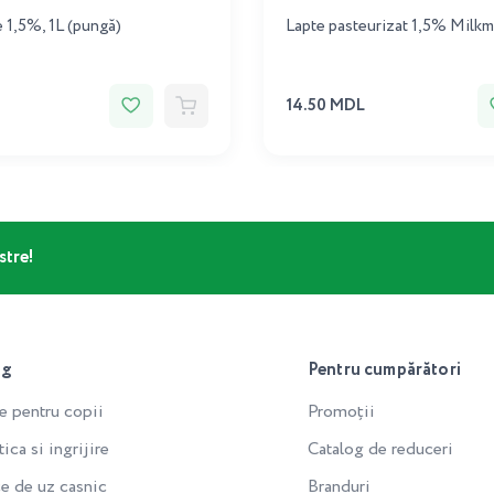
e 1,5%, 1L (pungă)
Lapte pasteurizat 1,5% Milkm
14.50 MDL
stre!
og
Pentru cumpărători
e pentru copii
Promoții
ca si ingrijire
Catalog de reduceri
e de uz casnic
Branduri