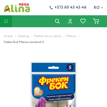
+373 60 43 43 46
RO
Acasă
Catalog
Marfuri de uz casnic
Manusi
Freken Bok Manusi universal S