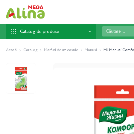
Căutare
Catalog de produse
...
Acasă
Catalog
Marfuri de uz casnic
Manusi
MJ Manusi Comfor