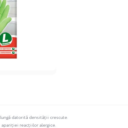
lungă datorită densității crescute.
pariției reacțiilor alergice.