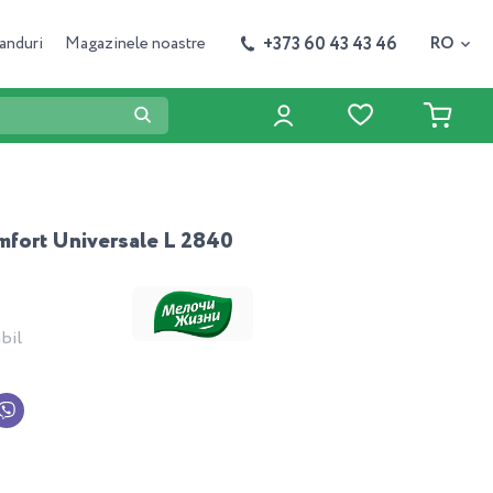
+373 60 43 43 46
anduri
Magazinele noastre
RO
fort Universale L 2840
4
bil