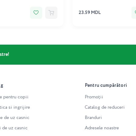
23.59 MDL
stre!
og
Pentru cumpărători
e pentru copii
Promoții
ca si ingrijire
Catalog de reduceri
e de uz casnic
Branduri
i de uz casnic
Adresele noastre