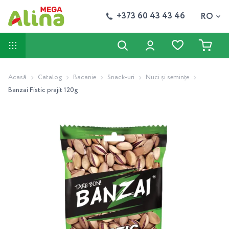
+373 60 43 43 46
RO
Acasă
Catalog
Bacanie
Snack-uri
Nuci și semințe
Banzai Fistic prajit 120g