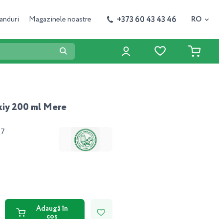
+373 60 43 43 46
anduri
Magazinele noastre
RO
iy 200 ml Mere
77
Adaugă în
coș