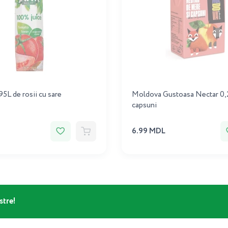
95L de rosii cu sare
Moldova Gustoasa Nectar 0,2
capsuni
6.99 MDL
stre!