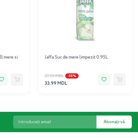
l mere si
Jaffa Suc de mere limpezit 0.95L
37.99 MDL
-10%
33.99 MDL
Abonați-vă