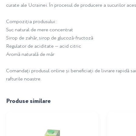
curate ale Ucrainei. În procesul de producere a sucurilor acest
Compoziția produsului:
Suc natural de mere concentrat
Sirop de zahăr, sirop de glucoză-fructoză
Regulator de aciditate — acid citric
Aromă naturală de măr
Comandați produsul online și beneficiați de livrare rapidă s
rafturile noastre.
Produse similare