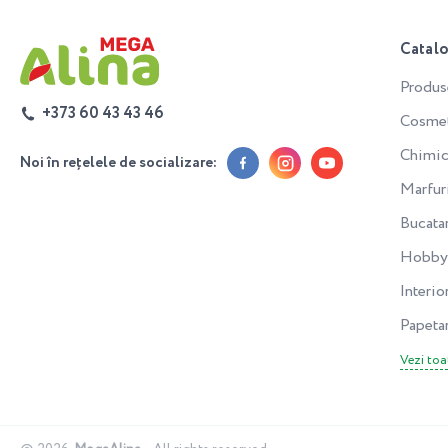
Catal
Produs
+373 60 43 43 46
Cosmeti
Chimic
Noi în rețelele de socializare:
Marfur
Bucata
Hobby 
Interior
Papeta
Vezi toa