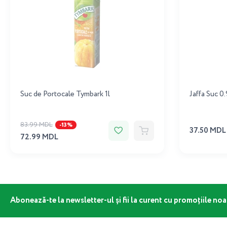
Suc de Portocale Tymbark 1l
Jaffa Suc 0.
83.99 MDL
-13%
37.50 MDL
72.99 MDL
Abonează-te la newsletter-ul și fii la curent cu promoțiile noa