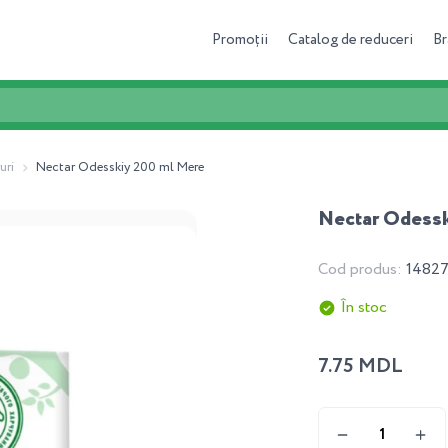
Promoții
Catalog de reduceri
Br
uri
Nectar Odesskiy 200 ml Mere
Nectar Odessk
Cod produs:
1482
În stoc
7.75 MDL