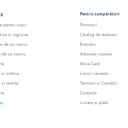
og
Pentru cumpărători
e pentru copii
Promoții
ca si ingrijire
Catalog de reduceri
e de uz casnic
Branduri
i de uz casnic
Adresele noastre
rie
Alina Card
si odihna
Locuri vacante
 si textile
Termeni și Condiții
rie
Contacte
Livrare și plată
te