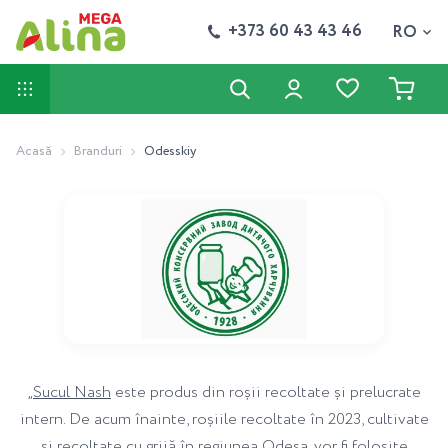
+373 60 43 43 46
RO
Acasă
Branduri
Odesskiy
„
Sucul Nash
este produs din roșii recoltate și prelucrate
intern. De acum înainte, roșiile recoltate în 2023, cultivate
și recoltate cu grijă în regiunea Odesa, vor fi folosite