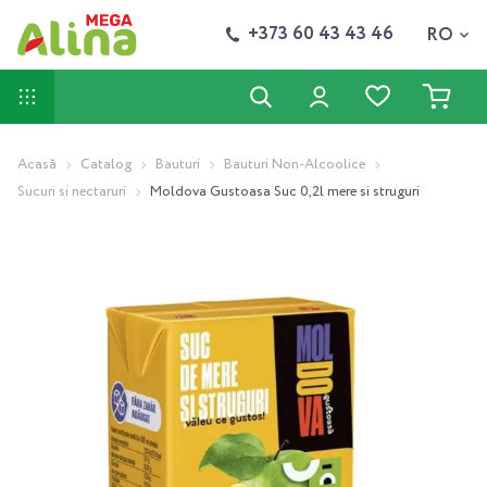
+373 60 43 43 46
RO
Acasă
Catalog
Bauturi
Bauturi Non-Alcoolice
Sucuri si nectaruri
Moldova Gustoasa Suc 0,2l mere si struguri