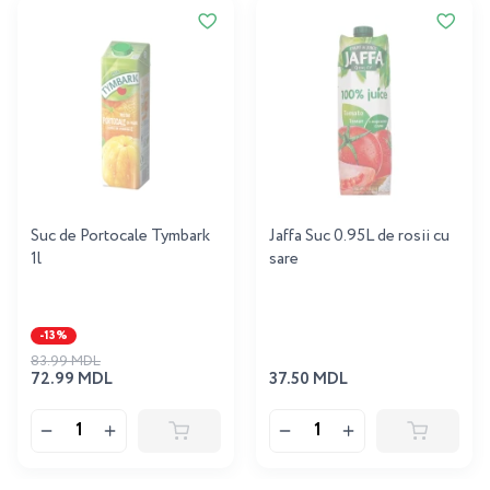
Suc de Portocale Tymbark
Jaffa Suc 0.95L de rosii cu
1l
sare
-13%
83.99 MDL
72.99 MDL
37.50 MDL