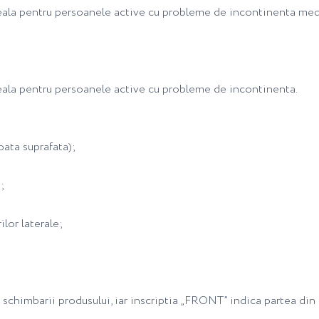
eala pentru persoanele active cu probleme de incontinenta medie
deala pentru persoanele active cu probleme de incontinenta.
toata suprafata);
;
lor laterale;
schimbarii produsului, iar inscriptia „FRONT” indica partea din f