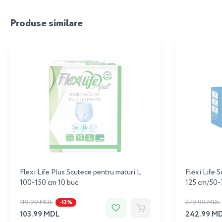
Produse similare
Flexi Life Plus Scutece pentru maturi L
Flexi Life 
100-150 cm 10 buc
125 cm/50-
119.99 MDL
279.99 MDL
-13%
103.99 MDL
242.99 M