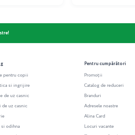
stre!
og
Pentru cumpărători
e pentru copii
Promoții
ca si ingrijire
Catalog de reduceri
e de uz casnic
Branduri
i de uz casnic
Adresele noastre
rie
Alina Card
si odihna
Locuri vacante