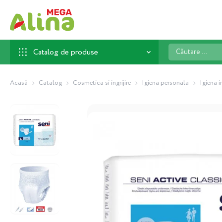
Căutare
Catalog de produse
...
Acasă
Catalog
Cosmetica si ingrijire
Igiena personala
Igiena 