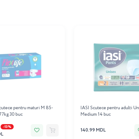
Scutece pentru maturi M 85-
IASI Scutece pentru adulti U
77kg 30 buc
Medium 14 buc
-13%
140.99 MDL
DL