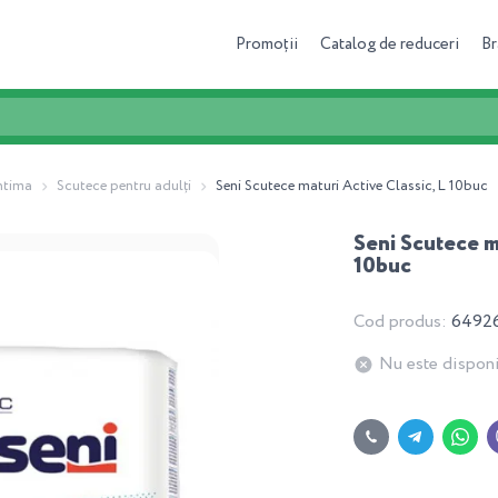
Promoții
Catalog de reduceri
Br
intima
Scutece pentru adulți
Seni Scutece maturi Active Classic, L 10buc
Seni Scutece m
10buc
Cod produs:
6492
Nu este disponi