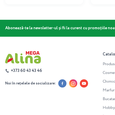
Abonează-te la newsletter-ul și fii la curent cu promoțiile noa
Catal
Produs
+373 60 43 43 46
Cosmeti
Chimic
Noi în rețelele de socializare:
Marfur
Bucata
Hobby 