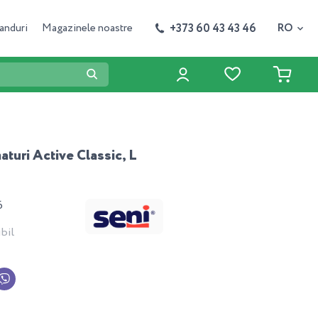
+373 60 43 43 46
anduri
Magazinele noastre
RO
aturi Active Classic, L
6
bil