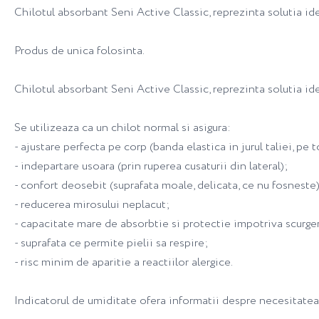
Chilotul absorbant Seni Active Classic, reprezinta solutia id
Produs de unica folosinta.
Chilotul absorbant Seni Active Classic, reprezinta solutia i
Se utilizeaza ca un chilot normal si asigura:
- ajustare perfecta pe corp (banda elastica in jurul taliei, pe 
- indepartare usoara (prin ruperea cusaturii din lateral);
- confort deosebit (suprafata moale, delicata, ce nu fosneste)
- reducerea mirosului neplacut;
- capacitate mare de absorbtie si protectie impotriva scurgeri
- suprafata ce permite pielii sa respire;
- risc minim de aparitie a reactiilor alergice.
Indicatorul de umiditate ofera informatii despre necesitatea 