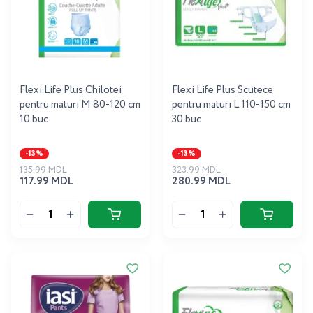
Flexi Life Plus Chilotei
Flexi Life Plus Scutece
pentru maturi M 80-120 cm
pentru maturi L 110-150 cm
10 buc
30 buc
-13%
-13%
135.99 MDL
323.99 MDL
117.99 MDL
280.99 MDL