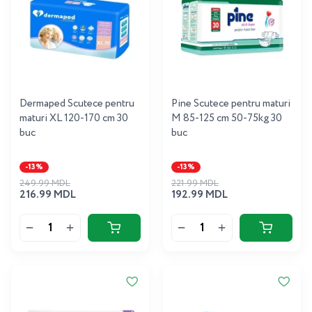
Dermaped Scutece pentru
Pine Scutece pentru maturi
maturi XL 120-170 cm 30
M 85-125 cm 50-75kg 30
buc
buc
-13%
-13%
249.99 MDL
221.99 MDL
216.99 MDL
192.99 MDL