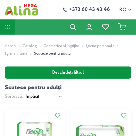
+373 60 43 43 46
RO
Acasă
Catalog
Cosmetica si ingrijire
Igiena personala
Igiena intima
Scutece pentru adulți
Deschideți filtrul
Scutece pentru adulți
Sortează: