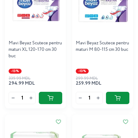
Mavi Beyaz Scutece pentru
Mavi Beyaz Scutece pentru
maturi XL 120-170 cm 30
maturi M 80-115 cm 30 buc
buc
-13%
-13%
339.99 MDL
299.99 MDL
294.99 MDL
259.99 MDL