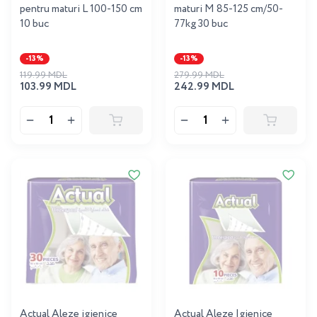
pentru maturi L 100-150 cm
maturi M 85-125 cm/50-
10 buc
77kg 30 buc
-13%
-13%
119.99 MDL
279.99 MDL
103.99 MDL
242.99 MDL
Actual Aleze igienice
Actual Aleze Igienice