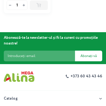
Abonează-te la newsletter-ul și fii la curent cu promoțiile
noastre!
Abonați-vă
+373 60 43 43 46
Catalog