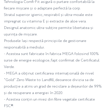
Tehnologia Comfi-Fit asigură o purtare confortabilă la
fiecare mișcare și o adaptare perfectă la corp.
Stratul superior igienic, respirabil și ultra-moale este
impregnat cu vitamina E și extracte de aloe vera.
Designul anatomic ultra-subțire permite libertatea și
ușurința de mișcare.
Produsele Iași respectă principiile de gestionare
responsabilă a mediului.
- Acestea sunt fabricate în fabrica MEGA folosind 100%
surse de energie ecologice, fapt confirmat de Certificatul
Verde.
- MEGA a obținut certificarea internațională de nivel
"Gold" Zero Waste to Landfill, deoarece divizia sa de
producție a atins un grad de reciclare a deșeurilor de 99%
și de recuperare a energiei în 2020.
- Acestea conțin un miez din fibre vegetale certificate
FSC®.