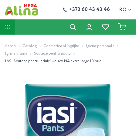
+373 60 43 43 46
RO
Acasă
Catalog
Cosmetica si ingrijire
Igiena personala
Igiena intima
Scutece pentru adulți
IASI Scutece pentru adulti Unisex N4 extra large 10 buc