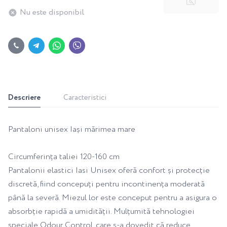
Nu este disponibil
Descriere
Caracteristici
Pantaloni unisex Iași mărimea mare
Circumferința taliei 120-160 cm
Pantalonii elastici Iasi Unisex oferă confort și protecție
discretă, fiind concepuți pentru incontinența moderată
până la severă. Miezul lor este conceput pentru a asigura o
absorbție rapidă a umidității. Mulțumită tehnologiei
speciale Odour Control, care s-a dovedit că reduce