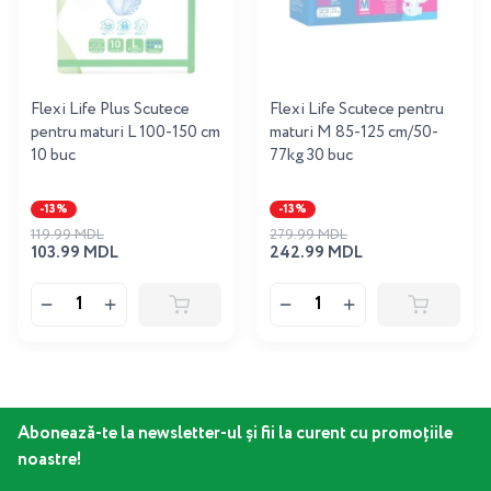
Flexi Life Plus Scutece
Flexi Life Scutece pentru
pentru maturi L 100-150 cm
maturi M 85-125 cm/50-
10 buc
77kg 30 buc
-13%
-13%
119.99 MDL
279.99 MDL
103.99 MDL
242.99 MDL
Abonează-te la newsletter-ul și fii la curent cu promoțiile
noastre!