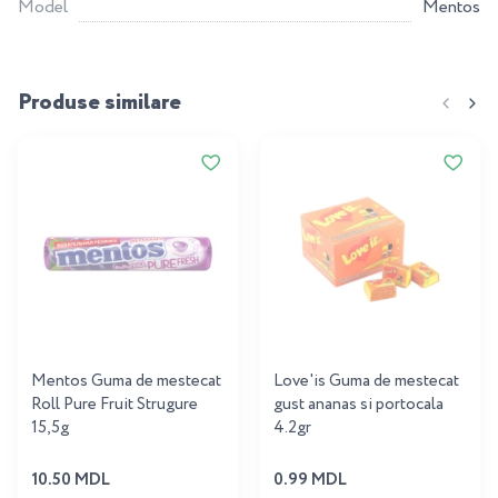
Model
Mentos
Produse similare
Mentos Guma de mestecat
Love'is Guma de mestecat
Roll Pure Fruit Strugure
gust ananas si portocala
15,5g
4.2gr
10.50 MDL
0.99 MDL