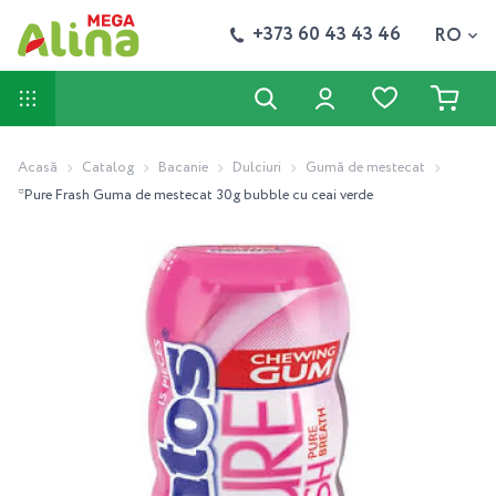
+373 60 43 43 46
RO
Acasă
Catalog
Bacanie
Dulciuri
Gumă de mestecat
*Pure Frash Guma de mestecat 30g bubble cu ceai verde