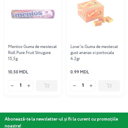
Mentos Guma de mestecat
Love'is Guma de mestecat
Roll Pure Fruit Strugure
gust ananas si portocala
15,5g
4.2gr
10.50 MDL
0.99 MDL
Abonează-te la newsletter-ul și fii la curent cu promoțiile
noastre!