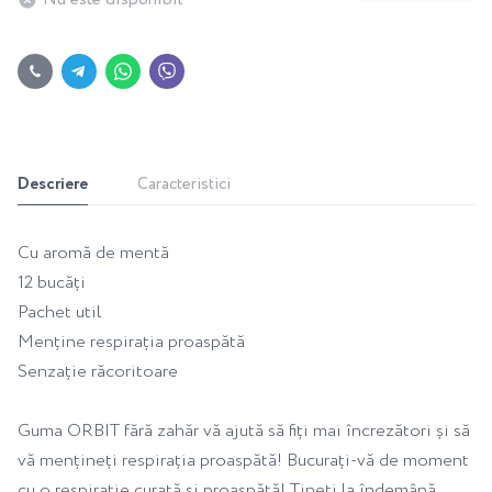
Descriere
Caracteristici
Cu aromă de mentă
12 bucăți
Pachet util
Menține respirația proaspătă
Senzație răcoritoare
Guma ORBIT fără zahăr vă ajută să fiți mai încrezători și să
vă mențineți respirația proaspătă! Bucurați-vă de moment
cu o respirație curată și proaspătă! Țineți la îndemână