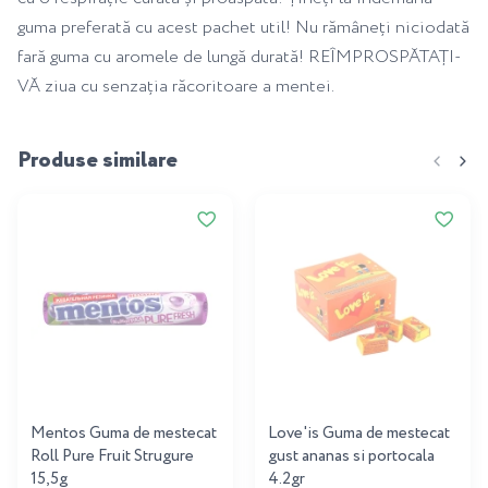
guma preferată cu acest pachet util! Nu rămâneți niciodată
fară guma cu aromele de lungă durată! REÎMPROSPĂTAȚI-
VĂ ziua cu senzația răcoritoare a mentei.
Produse similare
Mentos Guma de mestecat
Love'is Guma de mestecat
Roll Pure Fruit Strugure
gust ananas si portocala
15,5g
4.2gr