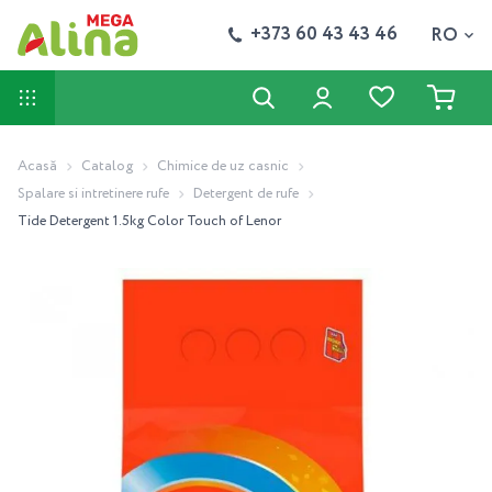
+373 60 43 43 46
RO
Acasă
Catalog
Chimice de uz casnic
Spalare si intretinere rufe
Detergent de rufe
Tide Detergent 1.5kg Color Touch of Lenor